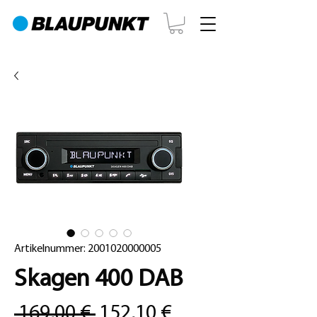
Artikelnummer: 2001020000005
Skagen 400 DAB
Standardpreis
Sale-
 169,00 € 
152,10 €