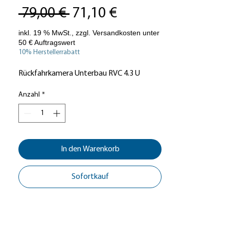
Standardpreis
Sale-
 79,00 € 
71,10 €
Preis
10% Herstellerrabatt
Rückfahrkamera Unterbau RVC 4.3 U
Anzahl
*
In den Warenkorb
Sofortkauf