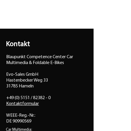
DAB+ eingebaut
Display
Großes 6,75″ resistive Multitouch
Display
Antireflex Technologie
Navigation
Kontakt
Leipzig 690 DAB
"NAV CAR"
(Europa PKW-Navigation mit 24
Blaupunkt Competence Center Car
Monate kostenlosem
Multimedia & Foldable E-Bikes
Kartenupdate)
+ TMC integriert
Leipzig 690 DAB
"NAV
Evo-Sales GmbH
Hastenbecker Weg 33
TRUCK/CAMPER"
(Europa
31785 Hameln
LKW/CAMPER-Navigation mit 24
Monate kostenlosem
+49 (0) 5151 / 82382 - 0
Kartenupdate)
mit promobil POI
Kontaktformular
+ TMC integriert
WEEE-Reg.-Nr.:
Datenträger
DE 90990569
DVD, VCD, CD, CD-ROM, USB,
Car Multimedia:
SDHC