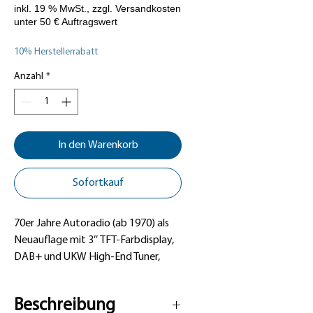
Preis
10% Herstellerrabatt
Anzahl
*
In den Warenkorb
Sofortkauf
70er Jahre Autoradio (ab 1970) als
Neuauflage mit 3″ TFT-Farbdisplay,
DAB+ und UKW High-End Tuner,
Bluetooth Twin Connect, USB, AUX
Beschreibung
PRO-LINE Produkt mit 3 Jahren