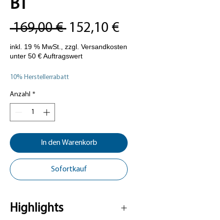
BT
Standardpreis
Sale-
 169,00 € 
152,10 €
Preis
10% Herstellerrabatt
Anzahl
*
In den Warenkorb
Sofortkauf
Highlights