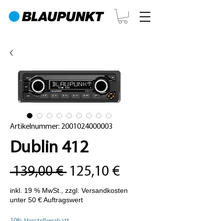
Artikelnummer: 2001024000003
Dublin 412
Standardpreis
Sale-
 139,00 € 
125,10 €
Preis