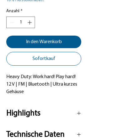
10% Herstellerrabatt
Anzahl
*
In den Warenkorb
Sofortkauf
Heavy Duty: Work hard! Play hard!
12 V | FM | Bluetooth | Ultra kurzes
Gehäuse
Highlights
Radio
Technische Daten
High-End CODEM IV Welt-Tuner