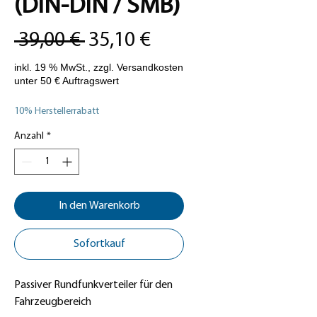
(DIN-DIN / SMB)
Standardpreis
Sale-
 39,00 € 
35,10 €
Preis
10% Herstellerrabatt
Anzahl
*
In den Warenkorb
Sofortkauf
Passiver Rundfunkverteiler für den
Fahrzeugbereich