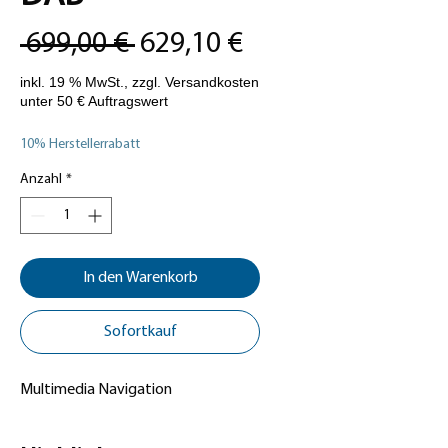
Standardpreis
Sale-
 699,00 € 
629,10 €
Preis
10% Herstellerrabatt
Anzahl
*
In den Warenkorb
Sofortkauf
Multimedia Navigation