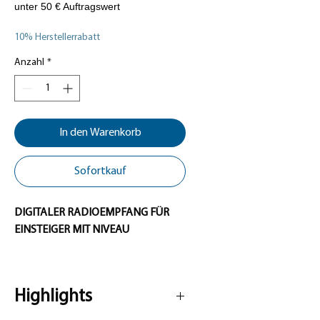
10% Herstellerrabatt
Anzahl
*
In den Warenkorb
Sofortkauf
DIGITALER RADIOEMPFANG FÜR
EINSTEIGER MIT NIVEAU
Das Blaupunkt DAB-Autoradio
„1124 DAB BT“ im 1-DIN-Format
Highlights
bietet digitalen Rundfunkempfang
in einem neuen und modernen