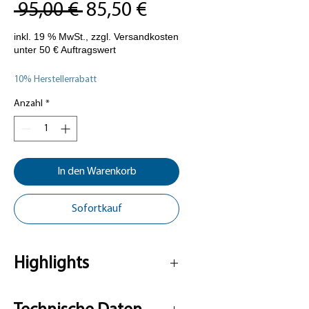
Standardpreis
Sale-
 95,00 € 
85,50 €
Preis
10% Herstellerrabatt
Anzahl
*
In den Warenkorb
Sofortkauf
Highlights
Radio