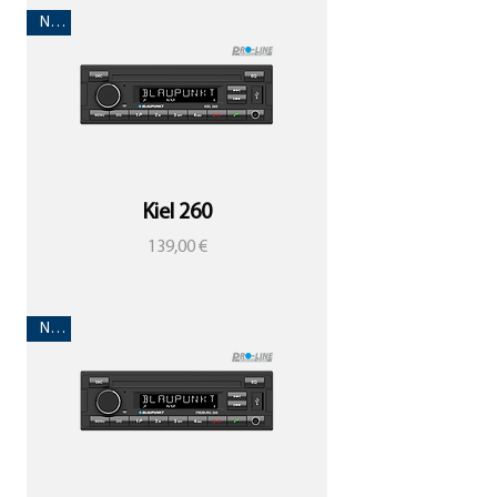
Neu!
Kiel 260
Preis
139,00 €
Neu!