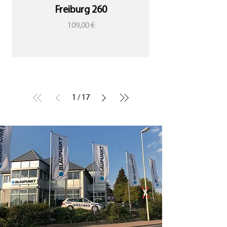
Freiburg 260
Preis
109,00 €
1
/
17