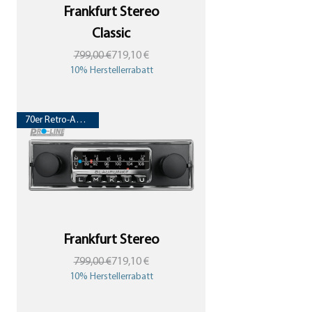
Frankfurt Stereo
Classic
Standardpreis
Sale-Preis
799,00 €
719,10 €
10% Herstellerrabatt
70er Retro-Autoradio
Frankfurt Stereo
Standardpreis
Sale-Preis
799,00 €
719,10 €
10% Herstellerrabatt